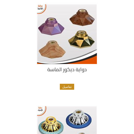
دواية ديكور الماسة
تفاصيل