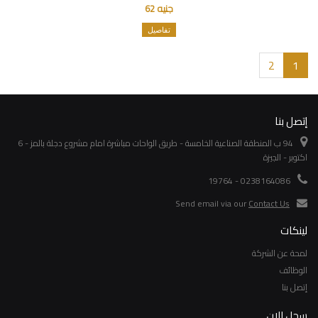
جنيه 62
تفاصيل
2
1
إتصل بنا
94 ب المنطقة الصناعية الخامسة - طريق الواحات مباشرة امام مشروع دجلة بالمز - 6
اكتوبر - الجيزة
0238164086 - 19764
Send email via our
Contact Us
لينكات
لمحة عن الشركة
الوظائف
إتصل بنا
سجل الان