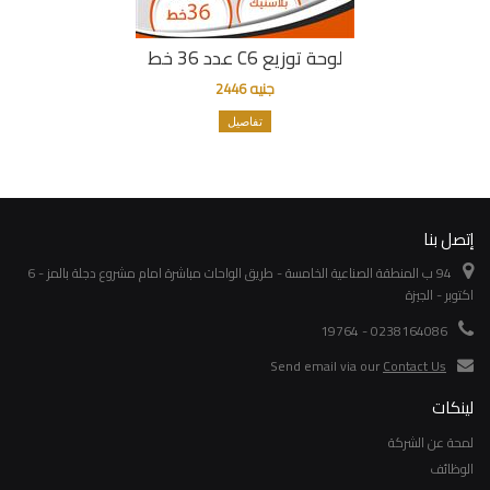
لوحة توزيع C6 عدد 36 خط
جنيه 2446
تفاصيل
إتصل بنا
94 ب المنطقة الصناعية الخامسة - طريق الواحات مباشرة امام مشروع دجلة بالمز - 6
اكتوبر - الجيزة
0238164086 - 19764
Send email via our
Contact Us
لينكات
لمحة عن الشركة
الوظائف