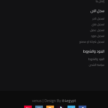
إتصل بنا
سجل الان
تسجيل تاجر
تسجيل فني
تسجيل عميل
تسجيل مورد
تسجيل شركة او مصنع
البنود والشروط
البنود والشروط
سياسة الشحن
venus | Design By
it4egypt