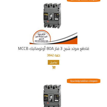
قاطع مولد شبح 3 فاز 80A أوتوماتيك MCCB
جنيه 3642
تفاصيل
خصومات مختلفه وتصاعدية