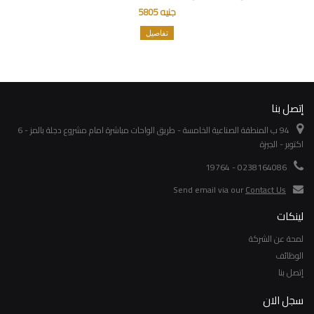
جنيه 5805
تفاصيل
إتصل بنا
94 ب المنطقة الصناعية الخامسة - طريق الواحات مباشرة امام مشروع دجلة بالمز - 6
اكتوبر - الجيزة
0238164086 - 19764
Send email via our
Contact Us
لينكات
لمحة عن الشركة
الوظائف
إتصل بنا
سجل الان