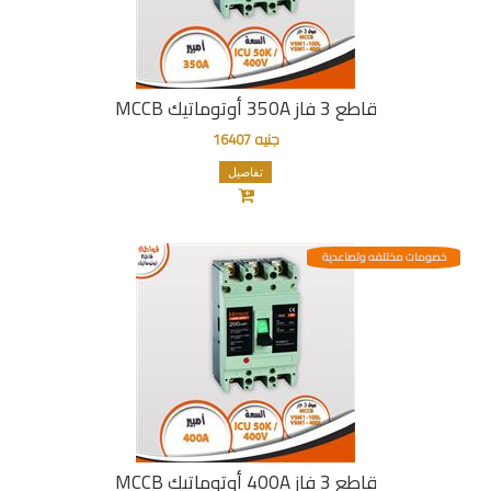
قاطع 3 فاز 350A أوتوماتيك MCCB
جنيه 16407
تفاصيل
خصومات مختلفه وتصاعدية
قاطع 3 فاز 400A أوتوماتيك MCCB