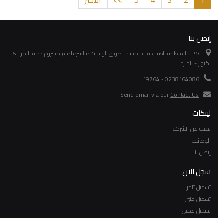
إتصل بنا
94 ب المنطقة الصناعية الخامسة - طريق الواحات مباشرة امام مشروع دجلة بالمز - 6
اكتوبر - الجيزة
0238164086 - 19764
Send email via our
Contact Us
لينكات
لمحة عن الشركة
الوظائف
إتصل بنا
سجل الان
تسجيل تاجر
تسجيل فني
تسجيل عميل