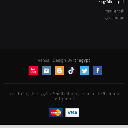
البنود والشروط
البنود والشروط
سياسة الشحن
venus | Design By
it4egypt
ترقبوا دائما الجديد من منتجات الشركة التى تحظى دائما بثقة
المستهلك.