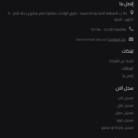
إتصل بنا
94 ب المنطقة الصناعية الخامسة - طريق الواحات مباشرة امام مشروع دجلة بالمز - 6
اكتوبر - الجيزة
0238164086 - 19764
Send email via our
Contact Us
لينكات
لمحة عن الشركة
الوظائف
إتصل بنا
سجل الان
تسجيل تاجر
تسجيل فني
تسجيل عميل
تسجيل مورد
تسجيل شركة او مصنع