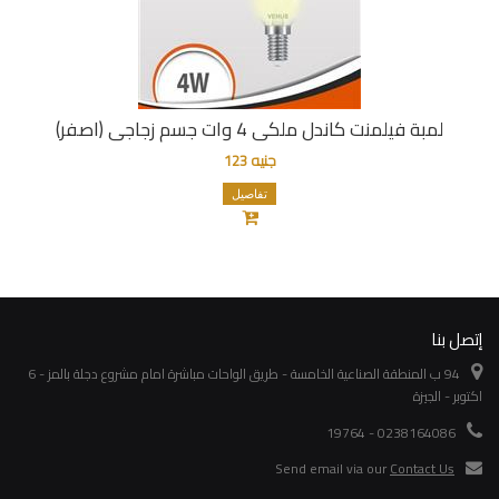
لمبة فيلمنت كاندل ملكى 4 وات جسم زجاجى (اصفر)
جنيه 123
تفاصيل
إتصل بنا
94 ب المنطقة الصناعية الخامسة - طريق الواحات مباشرة امام مشروع دجلة بالمز - 6
اكتوبر - الجيزة
0238164086 - 19764
Send email via our
Contact Us