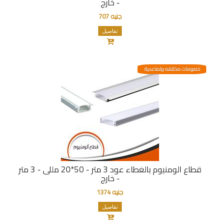
- خارج
جنيه 707
تفاصيل
خصومات مختلفه وتصاعدية
قطاع الومنيوم بالغطاء عود 3 متر - 50*20 مللى - 3 متر
- خارج
جنيه 1374
تفاصيل