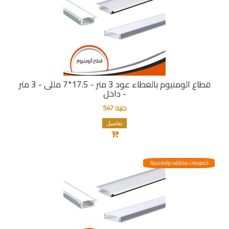
قطاع الومنيوم بالغطاء عود 3 متر - 17.5*7 مللى - 3 متر
- داخل
جنيه 547
تفاصيل
خصومات مختلفه وتصاعدية