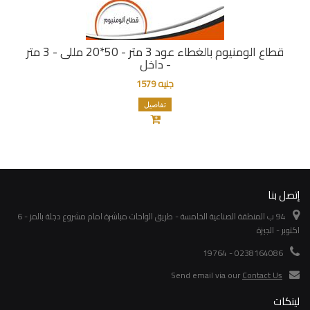
قطاع الومنيوم بالغطاء عود 3 متر - 50*20 مللى - 3 متر
- داخل
جنيه 1579
تفاصيل
إتصل بنا
94 ب المنطقة الصناعية الخامسة - طريق الواحات مباشرة امام مشروع دجلة بالمز - 6
اكتوبر - الجيزة
0238164086 - 19764
Send email via our
Contact Us
لينكات